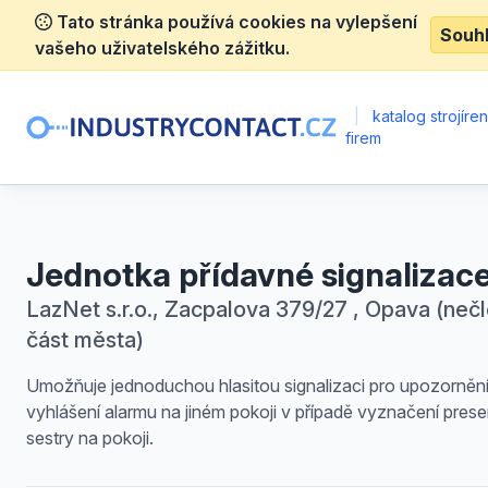
Tato stránka používá cookies na vylepšení
Souh
vašeho uživatelského zážitku.
|
katalog strojíre
firem
Jednotka přídavné signalizac
LazNet s.r.o., Zacpalova 379/27 , Opava (neč
část města)
Umožňuje jednoduchou hlasitou signalizaci pro upozorněn
vyhlášení alarmu na jiném pokoji v případě vyznačení pres
sestry na pokoji.