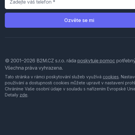
Ozvěte se mi
© 2001–2026 B2M.CZ s.r.o. ráda
poskytuje pomoc
potřebný
Všechna práva vyhrazena.
Tato stránka v rámci poskytování služeb využívá
cookies
. Nastav
používání a dostupnosti cookies můžete upravit v nastavení proh
Chráníme Vaše osobní údaje v souladu s nařízením Evropské Uni
Detaily
zde
.