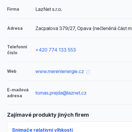
LazNet s.r.o.
Firma
Zacpalova 379/27, Opava (nečleněná část m
Adresa
Telefonní
+420 774 133 553
číslo
www.merenienergie.cz
Web
E-mailová
tomas.prejda@laznet.cz
adresa
Zajímavé produkty jiných firem
Snímače relativní vlhkosti