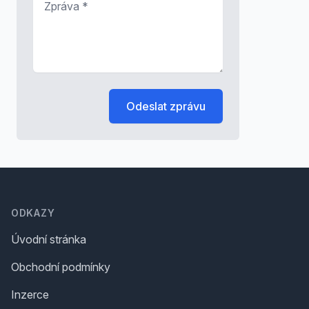
Odeslat zprávu
Footer
ODKAZY
Úvodní stránka
Obchodní podmínky
Inzerce