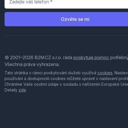
Ozvěte se mi
© 2001–2026 B2M.CZ s.r.o. ráda
poskytuje pomoc
potřebný
Všechna práva vyhrazena.
Tato stránka v rámci poskytování služeb využívá
cookies
. Nastav
používání a dostupnosti cookies můžete upravit v nastavení proh
Chráníme Vaše osobní údaje v souladu s nařízením Evropské Uni
Detaily
zde
.