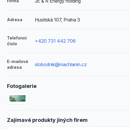
JE & R Energy holding
Firma
Husitská 107, Praha 3
Adresa
Telefonní
+420 731 442 706
číslo
E-mailová
slobodnik@machlanin.cz
adresa
Fotogalerie
Zajímavé produkty jiných firem