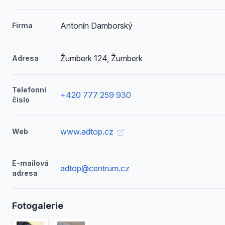
Antonín Damborský
Firma
Žumberk 124, Žumberk
Adresa
Telefonní
+420 777 259 930
číslo
www.adtop.cz
Web
E-mailová
adtop@centrum.cz
adresa
Fotogalerie