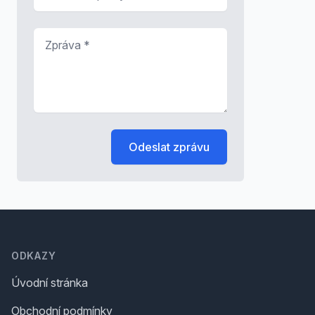
Zpráva
*
Odeslat zprávu
Footer
ODKAZY
Úvodní stránka
Obchodní podmínky