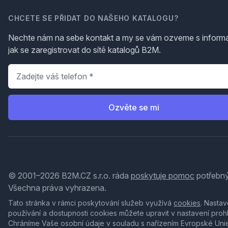
CHCETE SE PŘIDAT DO NAŠEHO KATALOGU?
Nechte nám na sebe kontakt a my se vám ozveme s inform
jak se zaregistrovat do sítě katalogů B2M.
Telefon
*
Ozvěte se mi
© 2001–2026 B2M.CZ s.r.o. ráda
poskytuje pomoc
potřebný
Všechna práva vyhrazena.
Tato stránka v rámci poskytování služeb využívá
cookies
. Nastav
používání a dostupnosti cookies můžete upravit v nastavení proh
Chráníme Vaše osobní údaje v souladu s nařízením Evropské Uni