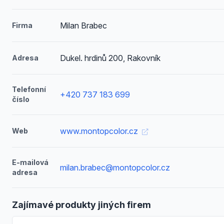
Milan Brabec
Firma
Dukel. hrdinů 200, Rakovník
Adresa
Telefonní
+420 737 183 699
číslo
www.montopcolor.cz
Web
E-mailová
milan.brabec@montopcolor.cz
adresa
Zajímavé produkty jiných firem