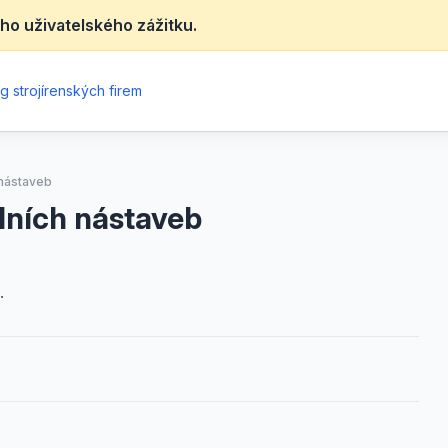
ho uživatelského zážitku.
g strojírenských firem
 nástaveb
lních nástaveb
.