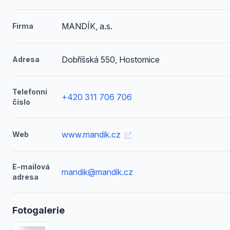
MANDÍK, a.s.
Firma
Dobříšská 550, Hostomice
Adresa
Telefonní
+420 311 706 706
číslo
www.mandik.cz
Web
E-mailová
mandik@mandik.cz
adresa
Fotogalerie