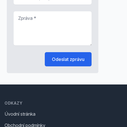
Zpráva
*
Odeslat zprávu
Footer
ODKAZY
Úvodní stránka
Obchodní podmínky