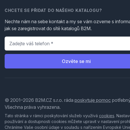
CHCETE SE PŘIDAT DO NAŠEHO KATALOGU?
Nechte nám na sebe kontakt a my se vám ozveme s inform
jak se zaregistrovat do sítě katalogů B2M.
Telefon
*
Ozvěte se mi
© 2001–2026 B2M.CZ s.r.o. ráda
poskytuje pomoc
potřebný
Všechna práva vyhrazena.
Tato stránka v rámci poskytování služeb využívá
cookies
. Nastav
používání a dostupnosti cookies můžete upravit v nastavení proh
Chráníme Vaše osobní údaje v souladu s nařízením Evropské Uni