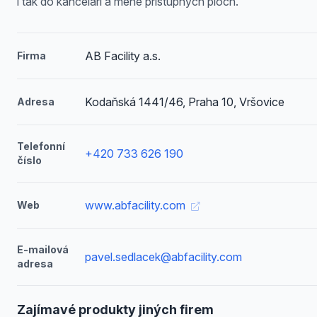
i tak do kanceláří a méně přístupných ploch.
AB Facility a.s.
Firma
Kodaňská 1441/46, Praha 10, Vršovice
Adresa
Telefonní
+420 733 626 190
číslo
www.abfacility.com
Web
E-mailová
pavel.sedlacek@abfacility.com
adresa
Zajímavé produkty jiných firem