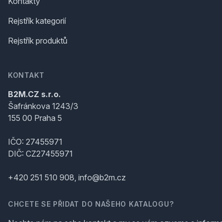
Kontakty
Rejstřík kategorií
Rejstřík produktů
KONTAKT
B2M.CZ s.r.o.
Šafránkova 1243/3
155 00 Praha 5
IČO: 27455971
DIČ: CZ27455971
+420 251 510 908, info@b2m.cz
CHCETE SE PŘIDAT DO NAŠEHO KATALOGU?