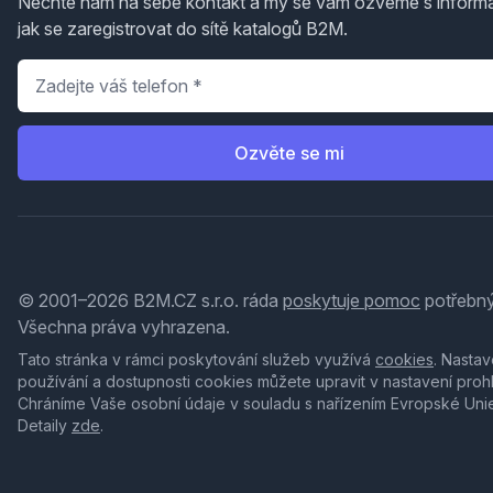
Nechte nám na sebe kontakt a my se vám ozveme s inform
jak se zaregistrovat do sítě katalogů B2M.
Telefon
*
Ozvěte se mi
© 2001–2026 B2M.CZ s.r.o. ráda
poskytuje pomoc
potřebný
Všechna práva vyhrazena.
Tato stránka v rámci poskytování služeb využívá
cookies
. Nastav
používání a dostupnosti cookies můžete upravit v nastavení proh
Chráníme Vaše osobní údaje v souladu s nařízením Evropské Uni
Detaily
zde
.