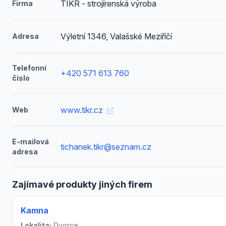
TIKR - strojírenská výroba
Firma
Výletní 1346, Valašské Meziříčí
Adresa
Telefonní
+420 571 613 760
číslo
www.tikr.cz
Web
E-mailová
tichanek.tikr@seznam.cz
adresa
Zajímavé produkty jiných firem
Kamna
Lokalita:
Dvorce