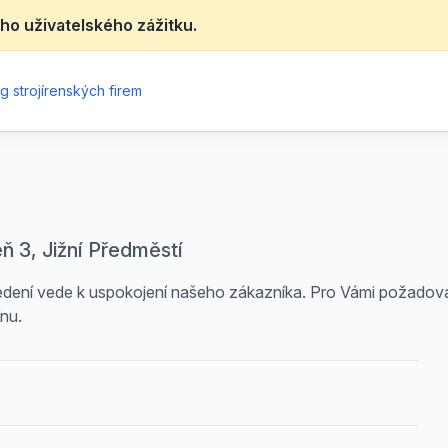
ho uživatelského zážitku.
g strojírenských firem
eň 3, Jižní Předměstí
rovedení vede k uspokojení našeho zákazníka. Pro Vámi požadov
nu.