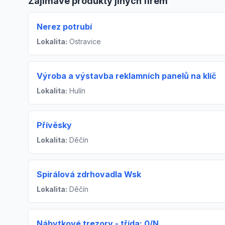
Zajímavé produkty jiných firem
Nerez potrubí
Lokalita:
Ostravice
Výroba a výstavba reklamních panelů na klíč
Lokalita:
Hulín
Přívěsky
Lokalita:
Děčín
Spirálová zdrhovadla Wsk
Lokalita:
Děčín
Nábytkové trezory - třída: 0/N