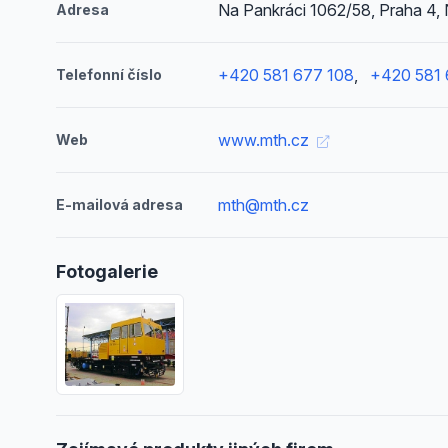
Na Pankráci 1062/58, Praha 4, 
Adresa
+420 581 677 108
,
+420 581 
Telefonní číslo
www.mth.cz
Web
mth@mth.cz
E-mailová adresa
Fotogalerie