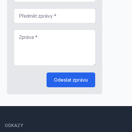
Předmět zprávy
*
Zpráva
*
Odeslat zprávu
Footer
ODKAZY