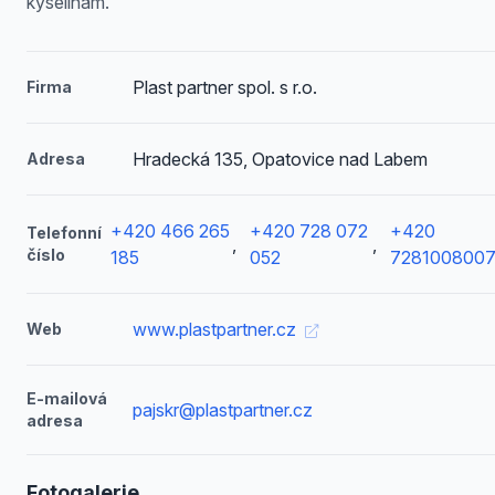
kyselinám.
Plast partner spol. s r.o.
Firma
Hradecká 135, Opatovice nad Labem
Adresa
+420 466 265
+420 728 072
+420
Telefonní
,
,
číslo
185
052
728100800
www.plastpartner.cz
Web
E-mailová
pajskr@plastpartner.cz
adresa
Fotogalerie