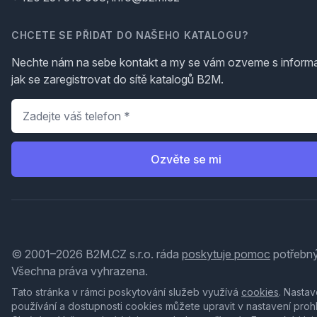
CHCETE SE PŘIDAT DO NAŠEHO KATALOGU?
Nechte nám na sebe kontakt a my se vám ozveme s inform
jak se zaregistrovat do sítě katalogů B2M.
Telefon
*
Ozvěte se mi
© 2001–2026 B2M.CZ s.r.o. ráda
poskytuje pomoc
potřebný
Všechna práva vyhrazena.
Tato stránka v rámci poskytování služeb využívá
cookies
. Nastav
používání a dostupnosti cookies můžete upravit v nastavení proh