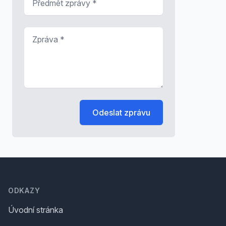
Zpráva
*
Odeslat zprávu
Footer
ODKAZY
Úvodní stránka