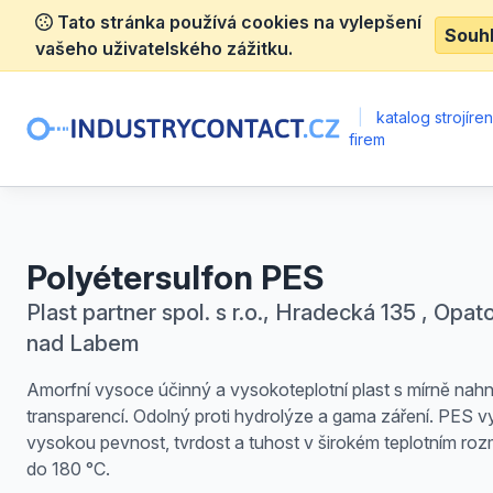
Tato stránka používá cookies na vylepšení
Souh
vašeho uživatelského zážitku.
|
katalog strojíre
firem
Polyétersulfon PES
Plast partner spol. s r.o., Hradecká 135 , Opat
nad Labem
Amorfní vysoce účinný a vysokoteplotní plast s mírně nah
transparencí. Odolný proti hydrolýze a gama záření. PES v
vysokou pevnost, tvrdost a tuhost v širokém teplotním roz
do 180 °C.