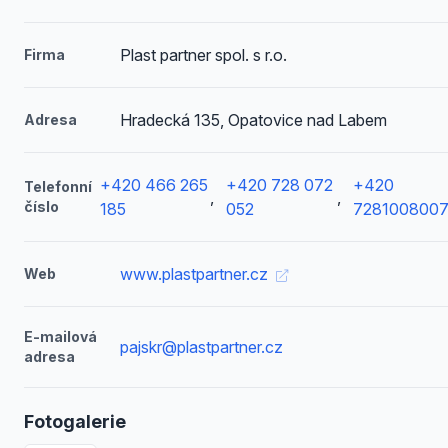
Plast partner spol. s r.o.
Firma
Hradecká 135, Opatovice nad Labem
Adresa
+420 466 265
+420 728 072
+420
Telefonní
,
,
číslo
185
052
728100800
www.plastpartner.cz
Web
E-mailová
pajskr@plastpartner.cz
adresa
Fotogalerie