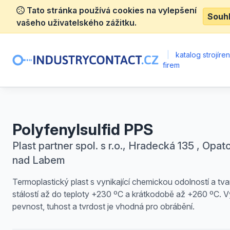
Tato stránka používá cookies na vylepšení
Souh
vašeho uživatelského zážitku.
|
katalog strojíre
firem
Polyfenylsulfid PPS
Plast partner spol. s r.o., Hradecká 135 , Opat
nad Labem
Termoplastický plast s vynikající chemickou odolností a tv
stálostí až do teploty +230 ºC a krátkodobě až +260 ºC. 
pevnost, tuhost a tvrdost je vhodná pro obrábění.