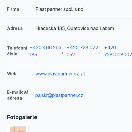
Plast partner spol. s r.o.
Firma
Hradecká 135, Opatovice nad Labem
Adresa
+420 466 265
+420 728 072
+420
Telefonní
,
,
číslo
185
052
728100800
www.plastpartner.cz
Web
E-mailová
pajskr@plastpartner.cz
adresa
Fotogalerie