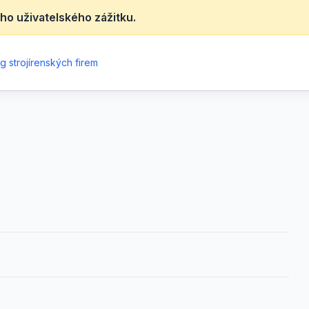
ho uživatelského zážitku.
g strojírenských firem