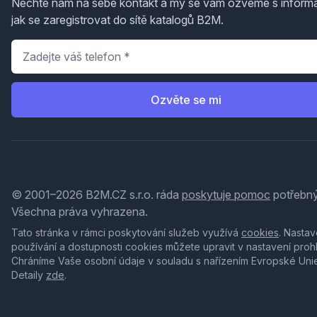
Nechte nám na sebe kontakt a my se vám ozveme s inform
jak se zaregistrovat do sítě katalogů B2M.
Telefon
*
Ozvěte se mi
© 2001–2026 B2M.CZ s.r.o. ráda
poskytuje pomoc
potřebný
Všechna práva vyhrazena.
Tato stránka v rámci poskytování služeb využívá
cookies
. Nastav
používání a dostupnosti cookies můžete upravit v nastavení proh
Chráníme Vaše osobní údaje v souladu s nařízením Evropské Uni
Detaily
zde
.