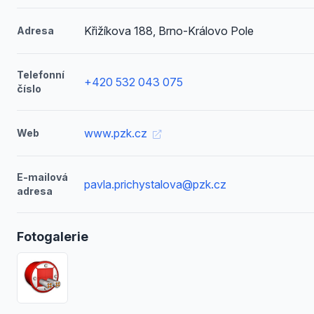
Křižíkova 188, Brno-Královo Pole
Adresa
Telefonní
+420 532 043 075
číslo
www.pzk.cz
Web
E-mailová
pavla.prichystalova@pzk.cz
adresa
Fotogalerie