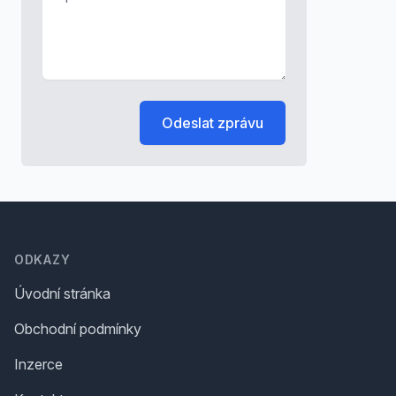
Odeslat zprávu
Footer
ODKAZY
Úvodní stránka
Obchodní podmínky
Inzerce