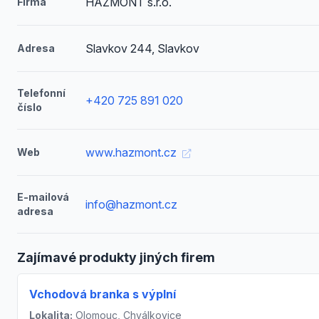
HAZMONT s.r.o.
Firma
Slavkov 244, Slavkov
Adresa
Telefonní
+420 725 891 020
číslo
www.hazmont.cz
Web
E-mailová
info@hazmont.cz
adresa
Zajímavé produkty jiných firem
Vchodová branka s výplní
Lokalita:
Olomouc, Chválkovice