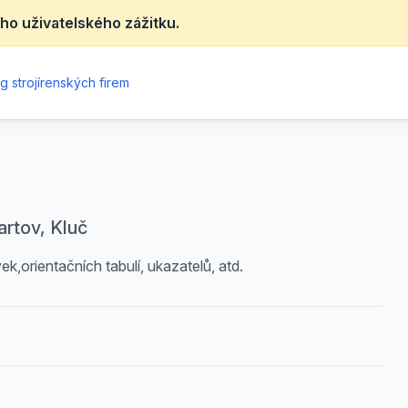
ho uživatelského zážitku.
g strojírenských firem
rtov, Kluč
,orientačních tabulí, ukazatelů, atd.