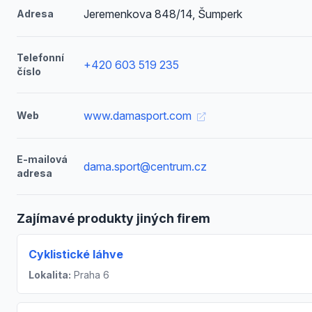
Jeremenkova 848/14, Šumperk
Adresa
Telefonní
+420 603 519 235
číslo
www.damasport.com
Web
E-mailová
dama.sport@centrum.cz
adresa
Zajímavé produkty jiných firem
Cyklistické láhve
Lokalita:
Praha 6