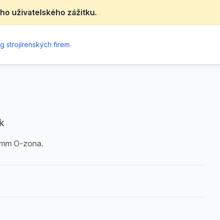
ho uživatelského zážitku.
g strojírenských firem
k
2 mm O-zona.