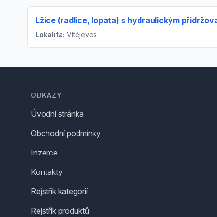
Lžíce (radlice, lopata) s hydraulickým přidržo
Lokalita:
Vítějeves
Footer
ODKAZY
Úvodní stránka
Obchodní podmínky
Inzerce
Kontakty
Rejstřík kategorií
Rejstřík produktů