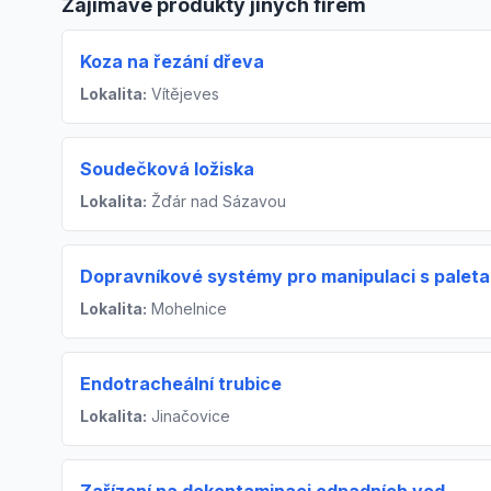
Zajímavé produkty jiných firem
Koza na řezání dřeva
Lokalita:
Vítějeves
Soudečková ložiska
Lokalita:
Žďár nad Sázavou
Dopravníkové systémy pro manipulaci s paleta
Lokalita:
Mohelnice
Endotracheální trubice
Lokalita:
Jinačovice
Zařízení na dekontaminaci odpadních vod