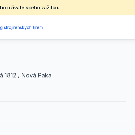
ho uživatelského zážitku.
g strojírenských firem
á 1812 , Nová Paka