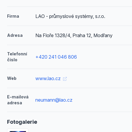
LAO - průmyslové systémy, s.r.o.
Firma
Na Floře 1328/4, Praha 12, Modřany
Adresa
Telefonní
+420 241 046 806
číslo
www.lao.cz
Web
E-mailová
neumann@lao.cz
adresa
Fotogalerie