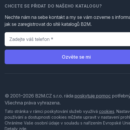
CHCETE SE PŘIDAT DO NAŠEHO KATALOGU?
Nechte nám na sebe kontakt a my se vám ozveme s inform
jak se zaregistrovat do sítě katalogů B2M.
Telefon
*
Ozvěte se mi
© 2001–2026 B2M.CZ s.r.o. ráda
poskytuje pomoc
potřebný
Všechna práva vyhrazena.
Tato stránka v rámci poskytování služeb využívá
cookies
. Nastav
používání a dostupnosti cookies můžete upravit v nastavení proh
Chráníme Vaše osobní údaje v souladu s nařízením Evropské Uni
Detaily
zde
.