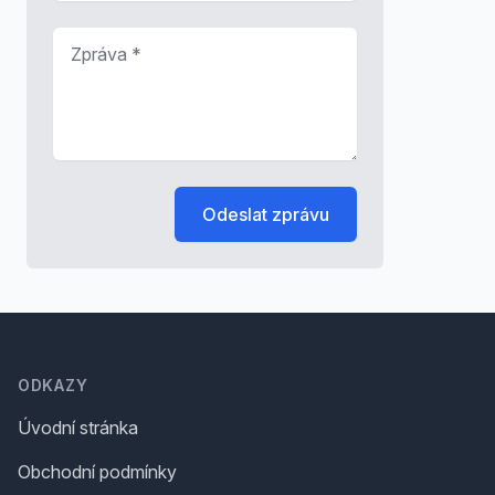
Zpráva
*
Odeslat zprávu
Footer
ODKAZY
Úvodní stránka
Obchodní podmínky