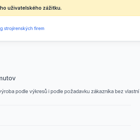
ho uživatelského zážitku.
g strojírenských firem
omutov
 výroba podle výkresů i podle požadavku zákazníka bez vlast