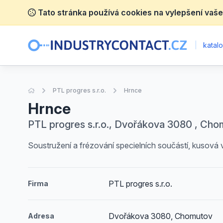
Tato stránka používá cookies na vylepšení vaše
|
katalo
Úvodní stránka
PTL progres s.r.o.
Hrnce
Hrnce
PTL progres s.r.o., Dvořákova 3080 , Ch
Soustružení a frézování specielních součástí, kusová
PTL progres s.r.o.
Firma
Dvořákova 3080, Chomutov
Adresa