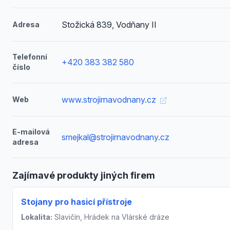
Stožická 839, Vodňany II
Adresa
Telefonní
+420 383 382 580
číslo
www.strojirnavodnany.cz
Web
E-mailová
smejkal@strojirnavodnany.cz
adresa
Zajímavé produkty jiných firem
Stojany pro hasicí přístroje
Lokalita:
Slavičín, Hrádek na Vlárské dráze