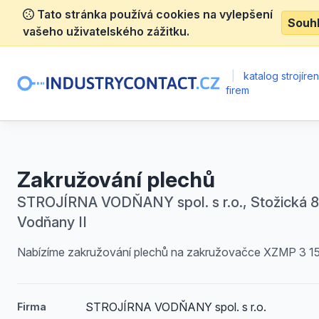
Tato stránka používá cookies na vylepšení
Souh
vašeho uživatelského zážitku.
|
katalog strojíre
firem
Zakružování plechů
STROJÍRNA VODŇANY spol. s r.o., Stožická 8
Vodňany II
Nabízíme zakružování plechů na zakružovačce XZMP 3 15
STROJÍRNA VODŇANY spol. s r.o.
Firma