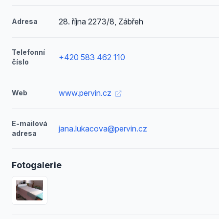
28. října 2273/8, Zábřeh
Adresa
Telefonní
+420 583 462 110
číslo
www.pervin.cz
Web
E-mailová
jana.lukacova@pervin.cz
adresa
Fotogalerie