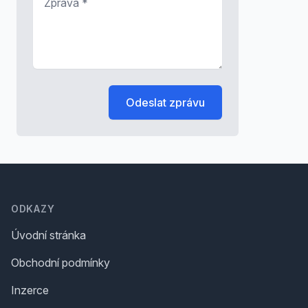
Odeslat zprávu
Footer
ODKAZY
Úvodní stránka
Obchodní podmínky
Inzerce