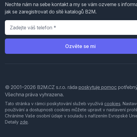
Nechte nám na sebe kontakt a my se vám ozveme s inform
jak se zaregistrovat do sítě katalogů B2M.
Telefon
*
Ozvěte se mi
© 2001–2026 B2M.CZ s.r.o. ráda
poskytuje pomoc
potřebný
Všechna práva vyhrazena.
Tato stránka v rámci poskytování služeb využívá
cookies
. Nastav
používání a dostupnosti cookies můžete upravit v nastavení proh
Chráníme Vaše osobní údaje v souladu s nařízením Evropské Uni
Detaily
zde
.