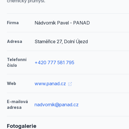
chemický průmysl.
Nádvorník Pavel - PANAD
Firma
Staměřice 27, Dolní Újezd
Adresa
Telefonní
+420 777 581 795
číslo
www.panad.cz
Web
E-mailová
nadvornik@panad.cz
adresa
Fotogalerie