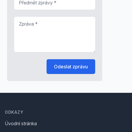
Zpráva
*
Odeslat zprávu
Footer
ODKAZY
Úvodní stránka