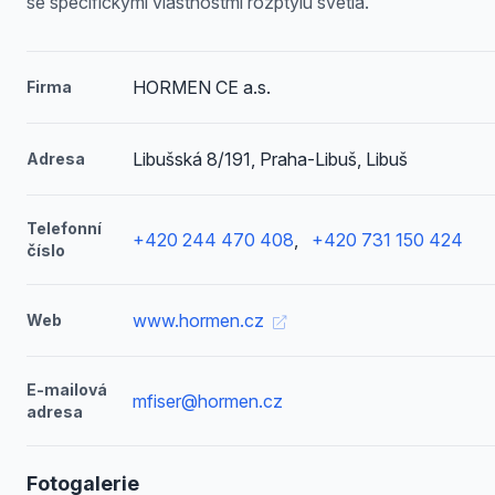
se specifickými vlastnostmi rozptylu světla.
HORMEN CE a.s.
Firma
Libušská 8/191, Praha-Libuš, Libuš
Adresa
Telefonní
+420 244 470 408
,
+420 731 150 424
číslo
www.hormen.cz
Web
E-mailová
mfiser@hormen.cz
adresa
Fotogalerie