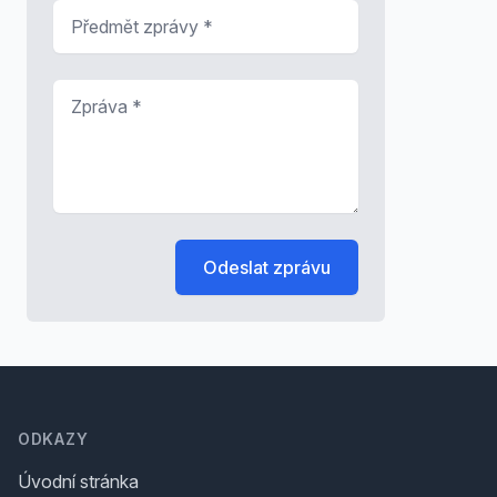
Předmět zprávy
*
Zpráva
*
Odeslat zprávu
Footer
ODKAZY
Úvodní stránka