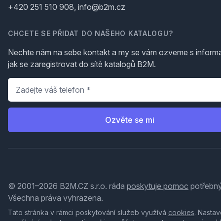
+420 251 510 908, info@b2m.cz
CHCETE SE PŘIDAT DO NAŠEHO KATALOGU?
Nechte nám na sebe kontakt a my se vám ozveme s inform
jak se zaregistrovat do sítě katalogů B2M.
Telefon
*
Ozvěte se mi
© 2001–2026 B2M.CZ s.r.o. ráda
poskytuje pomoc
potřebný
Všechna práva vyhrazena.
Tato stránka v rámci poskytování služeb využívá
cookies
. Nastav