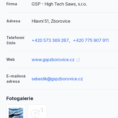
GSP - High Tech Saws, s.r.o.
Firma
Hlavní 51, Zborovice
Adresa
Telefonní
+420 573 369 287
,
+420 775 907 911
číslo
www.gspzborovice.cz
Web
E-mailová
sebestik@gspzborovice.cz
adresa
Fotogalerie