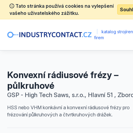
Tato stránka používá cookies na vylepšení
Souh
vašeho uživatelského zážitku.
|
katalog strojíre
firem
Konvexní rádiusové frézy –
půlkruhové
GSP - High Tech Saws, s.r.o., Hlavní 51 , Zbor
HSS nebo VHM konkávní a konvexní rádiusové frézy pro
frézování půlkruhových a čtvrtkruhových drážek.