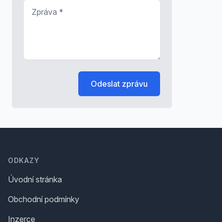
Zpráva
*
Odeslat zprávu
Footer
ODKAZY
Úvodní stránka
Obchodní podmínky
Inzerce