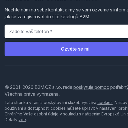
Nechte nám na sebe kontakt a my se vám ozveme s inform
jak se zaregistrovat do sítě katalogů B2M.
Telefon
*
Ozvěte se mi
© 2001–2026 B2M.CZ s.r.o. ráda
poskytuje pomoc
potřebný
Všechna práva vyhrazena.
Tato stránka v rámci poskytování služeb využívá
cookies
. Nastav
používání a dostupnosti cookies můžete upravit v nastavení proh
Chráníme Vaše osobní údaje v souladu s nařízením Evropské Uni
Detaily
zde
.