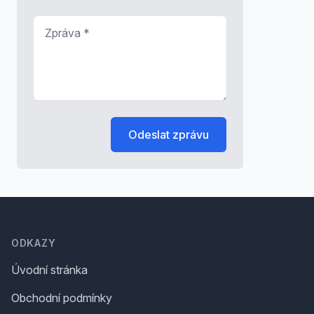
Zpráva
*
Odeslat zprávu
Footer
ODKAZY
Úvodní stránka
Obchodní podmínky