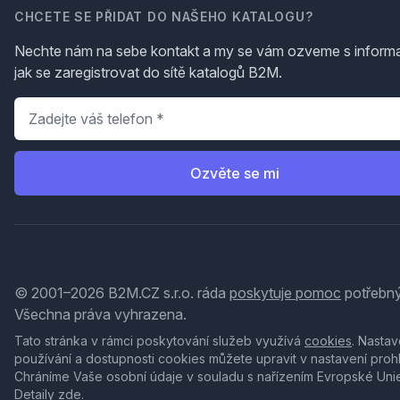
CHCETE SE PŘIDAT DO NAŠEHO KATALOGU?
Nechte nám na sebe kontakt a my se vám ozveme s inform
jak se zaregistrovat do sítě katalogů B2M.
Telefon
*
Ozvěte se mi
© 2001–2026 B2M.CZ s.r.o. ráda
poskytuje pomoc
potřebný
Všechna práva vyhrazena.
Tato stránka v rámci poskytování služeb využívá
cookies
. Nastav
používání a dostupnosti cookies můžete upravit v nastavení proh
Chráníme Vaše osobní údaje v souladu s nařízením Evropské Uni
Detaily
zde
.