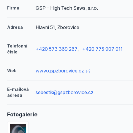
GSP - High Tech Saws, s.r.o.
Firma
Hlavní 51, Zborovice
Adresa
Telefonní
+420 573 369 287
,
+420 775 907 911
číslo
www.gspzborovice.cz
Web
E-mailová
sebestik@gspzborovice.cz
adresa
Fotogalerie