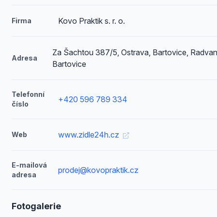
Kovo Praktik s. r. o.
Firma
Za Šachtou 387/5, Ostrava, Bartovice, Radvan
Adresa
Bartovice
Telefonní
+420 596 789 334
číslo
www.zidle24h.cz
Web
E-mailová
prodej@kovopraktik.cz
adresa
Fotogalerie