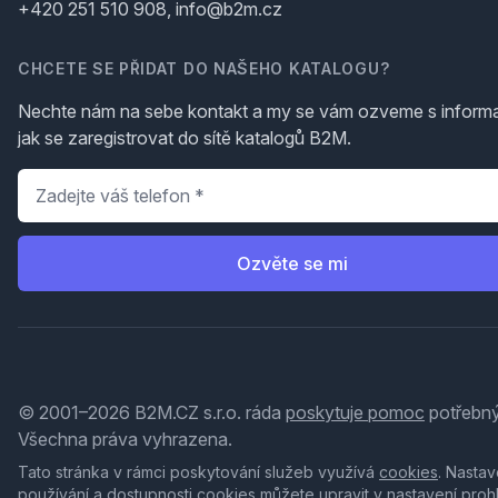
+420 251 510 908, info@b2m.cz
CHCETE SE PŘIDAT DO NAŠEHO KATALOGU?
Nechte nám na sebe kontakt a my se vám ozveme s inform
jak se zaregistrovat do sítě katalogů B2M.
Telefon
*
Ozvěte se mi
© 2001–2026 B2M.CZ s.r.o. ráda
poskytuje pomoc
potřebný
Všechna práva vyhrazena.
Tato stránka v rámci poskytování služeb využívá
cookies
. Nastav
používání a dostupnosti cookies můžete upravit v nastavení proh