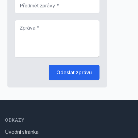
Předmět zprávy
*
Zpráva
*
Odeslat zprávu
Footer
ODKAZY
Úvodní stránka