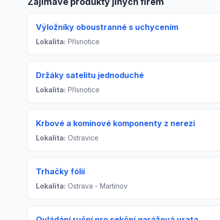
Zajímavé produkty jiných firem
Výložníky oboustranné s uchycením
Lokalita:
Přísnotice
Držáky satelitu jednoduché
Lokalita:
Přísnotice
Krbové a komínové komponenty z nerezi
Lokalita:
Ostravice
Trhačky fólií
Lokalita:
Ostrava - Martinov
Ovládání ruční pro sekční garážová vrata