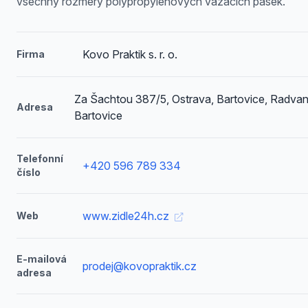
všechny rozměry polypropylenových vázacích pásek.
Kovo Praktik s. r. o.
Firma
Za Šachtou 387/5, Ostrava, Bartovice, Radvan
Adresa
Bartovice
Telefonní
+420 596 789 334
číslo
www.zidle24h.cz
Web
E-mailová
prodej@kovopraktik.cz
adresa