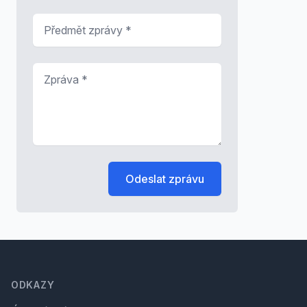
Předmět zprávy
*
Zpráva
*
Odeslat zprávu
Footer
ODKAZY