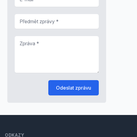
Předmět zprávy
*
Zpráva
*
Odeslat zprávu
Footer
ODKAZY