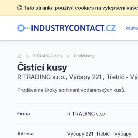
Tato stránka používá cookies na vylepšení vaše
|
katalo
Úvodní stránka
R TRADING s.r.o.
Čistící kusy
Čistící kusy
R TRADING s.r.o., Výčapy 221 , Třebíč - V
Prodáváme široký sortiment vodárenských kusů.
R TRADING s.r.o.
Firma
Výčapy 221, Třebíč - Výčapy
Adresa