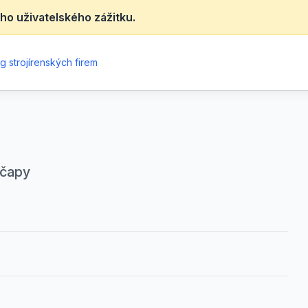
ho uživatelského zážitku.
g strojírenských firem
ýčapy