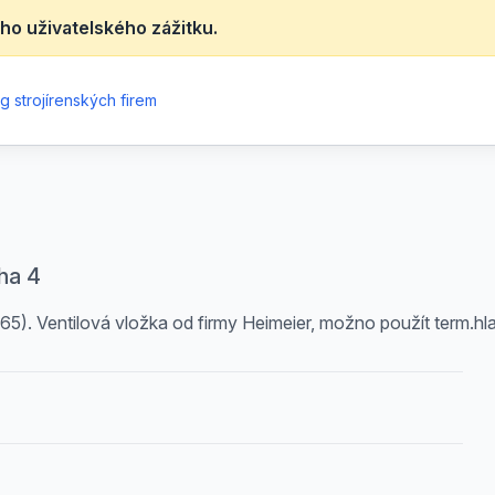
ho uživatelského zážitku.
g strojírenských firem
ha 4
65). Ventilová vložka od firmy Heimeier, možno použít term.hl