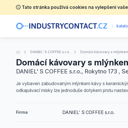
Tato stránka používá cookies na vylepšení vaše
|
katalo
Úvodní stránka
DANIEL' S COFFEE s.r.o.
Domácí kávovary s mlýnke
Domácí kávovary s mlýnke
DANIEL' S COFFEE s.r.o., Rokytno 173 , 
Je vybaven zabudovaným mlýnkem kávy s keramickými
odkapávací misky lze jednoduše dotykem prstu nastavit 
DANIEL' S COFFEE s.r.o.
Firma