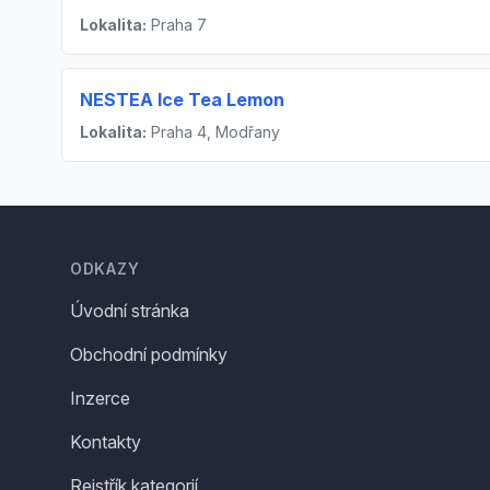
Lokalita:
Praha 7
NESTEA Ice Tea Lemon
Lokalita:
Praha 4, Modřany
Footer
ODKAZY
Úvodní stránka
Obchodní podmínky
Inzerce
Kontakty
Rejstřík kategorií