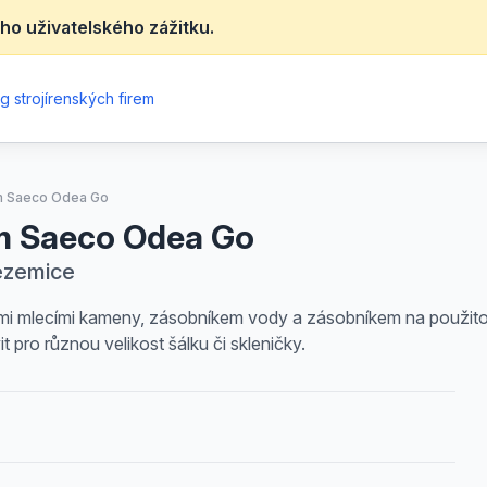
ho uživatelského zážitku.
g strojírenských firem
m Saeco Odea Go
m Saeco Odea Go
Sezemice
 mlecími kameny, zásobníkem vody a zásobníkem na použitou
pro různou velikost šálku či skleničky.