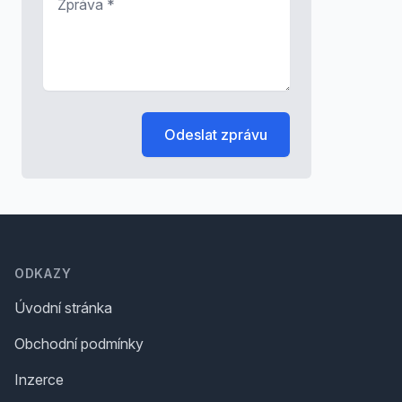
Odeslat zprávu
Footer
ODKAZY
Úvodní stránka
Obchodní podmínky
Inzerce