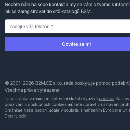
Nechte nám na sebe kontakt a my se vám ozveme s inform
jak se zaregistrovat do sítě katalogů B2M.
Telefon
*
Ozvěte se mi
© 2001–2026 B2M.CZ s.r.o. ráda
poskytuje pomoc
potřebný
Všechna práva vyhrazena.
Tato stránka v rámci poskytování služeb využívá
cookies
. Nastav
používání a dostupnosti cookies můžete upravit v nastavení proh
Chráníme Vaše osobní údaje v souladu s nařízením Evropské Uni
Detaily
zde
.