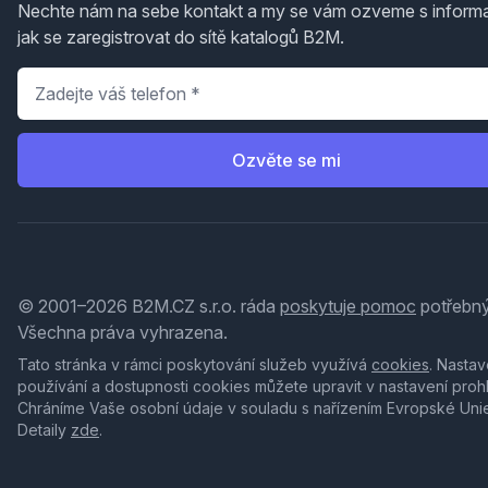
Nechte nám na sebe kontakt a my se vám ozveme s inform
jak se zaregistrovat do sítě katalogů B2M.
Telefon
*
Ozvěte se mi
© 2001–2026 B2M.CZ s.r.o. ráda
poskytuje pomoc
potřebný
Všechna práva vyhrazena.
Tato stránka v rámci poskytování služeb využívá
cookies
. Nastav
používání a dostupnosti cookies můžete upravit v nastavení proh
Chráníme Vaše osobní údaje v souladu s nařízením Evropské Uni
Detaily
zde
.