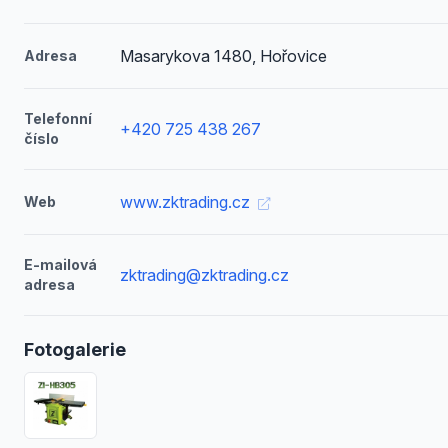
Masarykova 1480, Hořovice
Adresa
Telefonní
+420 725 438 267
číslo
www.zktrading.cz
Web
E-mailová
zktrading@zktrading.cz
adresa
Fotogalerie