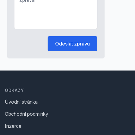
Odeslat zprávu
Footer
ODKAZY
Úvodní stránka
Obchodní podmínky
Inzerce