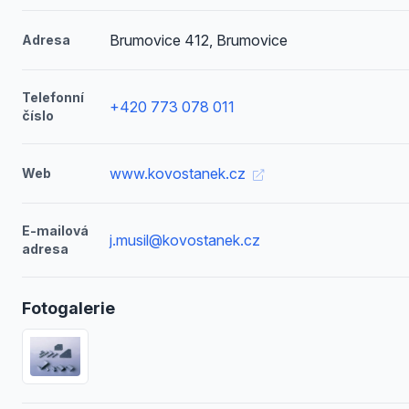
Brumovice 412, Brumovice
Adresa
Telefonní
+420 773 078 011
číslo
www.kovostanek.cz
Web
E-mailová
j.musil@kovostanek.cz
adresa
Fotogalerie