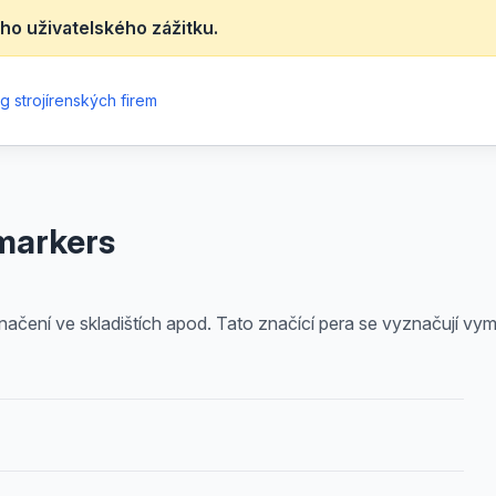
ho uživatelského zážitku.
g strojírenských firem
rmarkers
načení ve skladištích apod. Tato značící pera se vyznačují vy