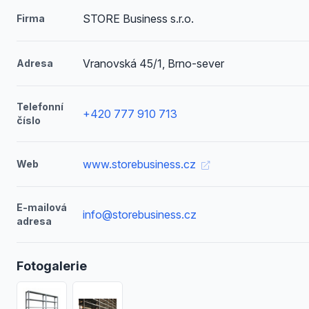
STORE Business s.r.o.
Firma
Vranovská 45/1, Brno-sever
Adresa
Telefonní
+420 777 910 713
číslo
www.storebusiness.cz
Web
E-mailová
info@storebusiness.cz
adresa
Fotogalerie