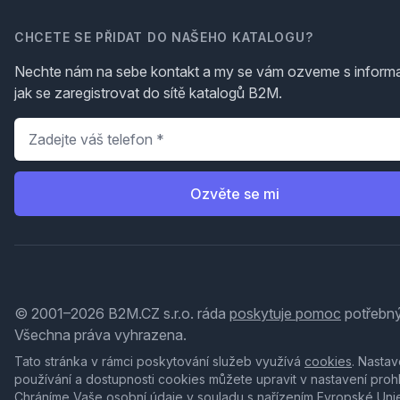
CHCETE SE PŘIDAT DO NAŠEHO KATALOGU?
Nechte nám na sebe kontakt a my se vám ozveme s inform
jak se zaregistrovat do sítě katalogů B2M.
Telefon
*
Ozvěte se mi
© 2001–2026 B2M.CZ s.r.o. ráda
poskytuje pomoc
potřebný
Všechna práva vyhrazena.
Tato stránka v rámci poskytování služeb využívá
cookies
. Nastav
používání a dostupnosti cookies můžete upravit v nastavení proh
Chráníme Vaše osobní údaje v souladu s nařízením Evropské Uni