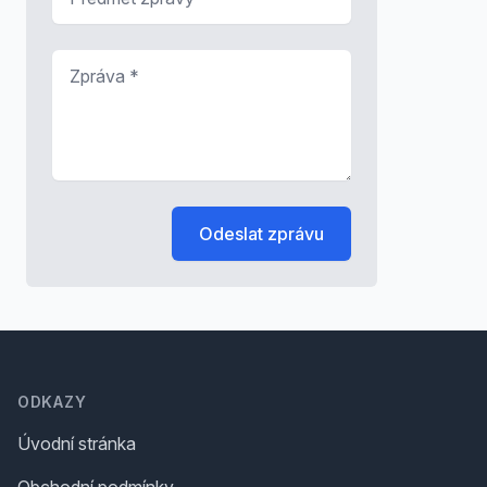
Zpráva
*
Odeslat zprávu
Footer
ODKAZY
Úvodní stránka