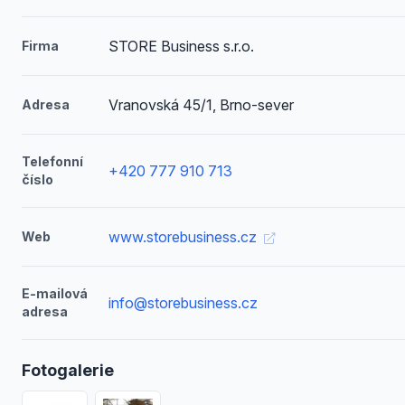
STORE Business s.r.o.
Firma
Vranovská 45/1, Brno-sever
Adresa
Telefonní
+420 777 910 713
číslo
www.storebusiness.cz
Web
E-mailová
info@storebusiness.cz
adresa
Fotogalerie