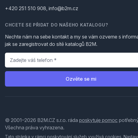
+420 251 510 908, info@b2m.cz
CHCETE SE PŘIDAT DO NAŠEHO KATALOGU?
Nechte nám na sebe kontakt a my se vám ozveme s inform
jak se zaregistrovat do sítě katalogů B2M.
Telefon
*
Ozvěte se mi
© 2001–2026 B2M.CZ s.r.o. ráda
poskytuje pomoc
potřebný
Všechna práva vyhrazena.
Tato stránka v rámci poskytování služeb využívá
cookies
. Nastav