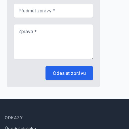
Předmět zprávy
*
Zpráva
*
Odeslat zprávu
Footer
ODKAZY
Úvodní stránka