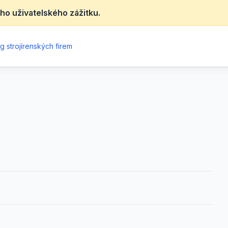
ho uživatelského zážitku.
g strojírenských firem