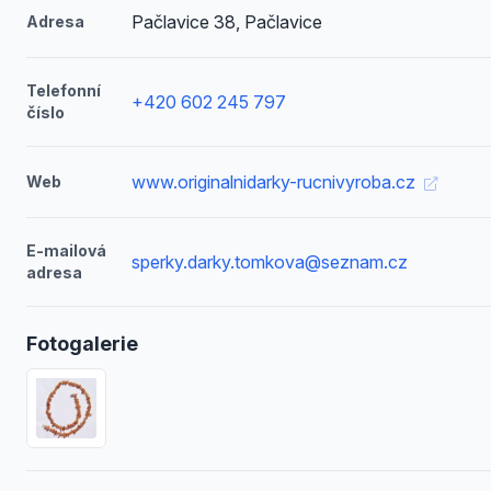
Pačlavice 38, Pačlavice
Adresa
Telefonní
+420 602 245 797
číslo
www.originalnidarky-rucnivyroba.cz
Web
E-mailová
sperky.darky.tomkova@seznam.cz
adresa
Fotogalerie