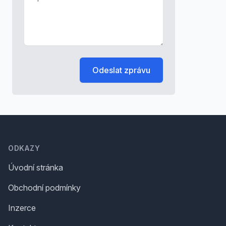
Odeslat zprávu
Footer
ODKAZY
Úvodní stránka
Obchodní podmínky
Inzerce