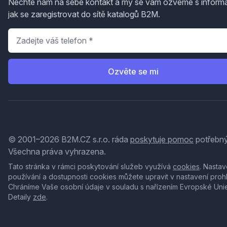
Nechte nám na sebe kontakt a my se vám ozveme s inform
jak se zaregistrovat do sítě katalogů B2M.
Telefon
*
Ozvěte se mi
© 2001–2026 B2M.CZ s.r.o. ráda
poskytuje pomoc
potřebný
Všechna práva vyhrazena.
Tato stránka v rámci poskytování služeb využívá
cookies
. Nastav
používání a dostupnosti cookies můžete upravit v nastavení proh
Chráníme Vaše osobní údaje v souladu s nařízením Evropské Uni
Detaily
zde
.