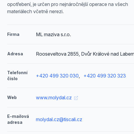
opotřebení, je určen pro nejnáročnější operace na všech
materiálech včetně nerezi.
ML maziva s.r.o.
Firma
Rooseveltova 2855, Dvůr Králové nad Labe
Adresa
Telefonní
+420 499 320 030
,
+420 499 320 323
číslo
www.molydal.cz
Web
E-mailová
molydal.cz@tiscali.cz
adresa