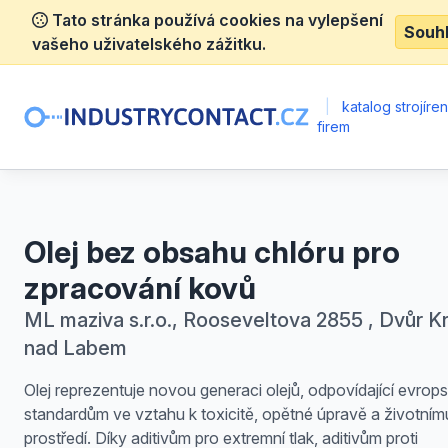
Tato stránka používá cookies na vylepšení
Souh
vašeho uživatelského zážitku.
|
katalog strojíre
firem
Olej bez obsahu chlóru pro
zpracování kovů
ML maziva s.r.o., Rooseveltova 2855 , Dvůr K
nad Labem
Olej reprezentuje novou generaci olejů, odpovídající evro
standardům ve vztahu k toxicitě, opětné úpravě a životním
prostředí. Díky aditivům pro extremní tlak, aditivům proti