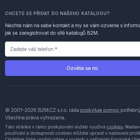
CHCETE SE PŘIDAT DO NAŠEHO KATALOGU?
Nechte nám na sebe kontakt a my se vám ozveme s inform
jak se zaregistrovat do sítě katalogů B2M.
Telefon
*
Ozvěte se mi
© 2001–2026 B2M.CZ s.r.o. ráda
poskytuje pomoc
potřebný
Všechna práva vyhrazena.
Tato stránka v rámci poskytování služeb využívá
cookies
. Nastav
používání a dostupnosti cookies můžete upravit v nastavení proh
Chráníme Vaše osobní údaje v souladu s nařízením Evropské Uni