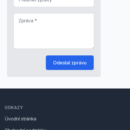
Zpráva
*
Odeslat zprávu
Footer
ODKAZY
Úvodní stránka