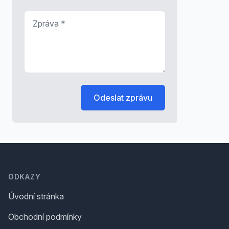
Zpráva
*
Odeslat zprávu
Footer
ODKAZY
Úvodní stránka
Obchodní podmínky