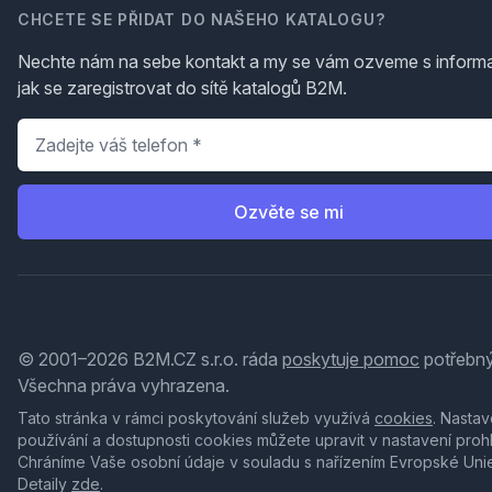
CHCETE SE PŘIDAT DO NAŠEHO KATALOGU?
Nechte nám na sebe kontakt a my se vám ozveme s inform
jak se zaregistrovat do sítě katalogů B2M.
Telefon
*
Ozvěte se mi
© 2001–2026 B2M.CZ s.r.o. ráda
poskytuje pomoc
potřebný
Všechna práva vyhrazena.
Tato stránka v rámci poskytování služeb využívá
cookies
. Nastav
používání a dostupnosti cookies můžete upravit v nastavení proh
Chráníme Vaše osobní údaje v souladu s nařízením Evropské Uni
Detaily
zde
.