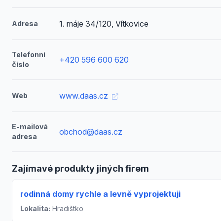
1. máje 34/120, Vítkovice
Adresa
Telefonní
+420 596 600 620
číslo
www.daas.cz
Web
E-mailová
obchod@daas.cz
adresa
Zajímavé produkty jiných firem
rodinná domy rychle a levně vyprojektuji
Lokalita:
Hradištko