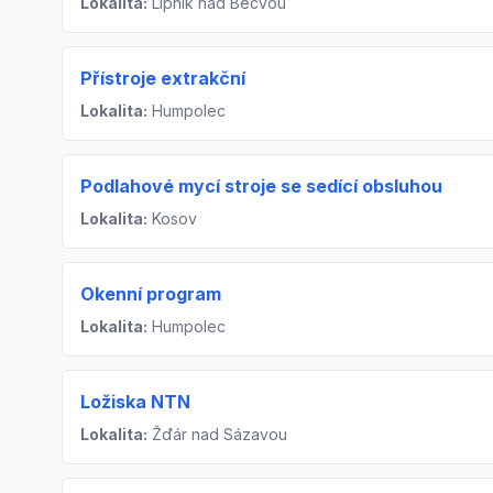
Lokalita:
Lipník nad Bečvou
Přístroje extrakční
Lokalita:
Humpolec
Podlahové mycí stroje se sedící obsluhou
Lokalita:
Kosov
Okenní program
Lokalita:
Humpolec
Ložiska NTN
Lokalita:
Žďár nad Sázavou