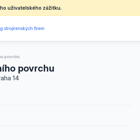
ho uživatelského zážitku.
g strojírenských firem
ího povrchu
ního povrchu
Praha 14